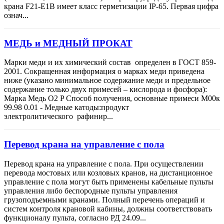
крана F21-E1B имеет класс герметизации IP-65. Первая цифра
означ...
МЕДЬ и МЕДНЫЙ ПРОКАТ
Марки меди и их химический состав определен в ГОСТ 859-
2001. Сокращенная информация о марках меди приведена
ниже (указано минимальное содержание меди и предельное
содержание только двух примесей – кислорода и фосфора):
Марка Медь О2 P Способ получения, основные примеси М00к
99.98 0.01 - Медные катоды:продукт
электролитического рафинир...
Перевод крана на управление с пола
Перевод крана на управление с пола. При осуществлении
перевода мостовых или козловых кранов, на дистанционное
управление с пола могут быть применены кабельные пульты
управления либо беспородные пульты управления
грузоподъемными кранами. Полный перечень операций и
систем контроля крановой кабины, должны соответствовать
функционалу пульта, согласно РД 24.09...