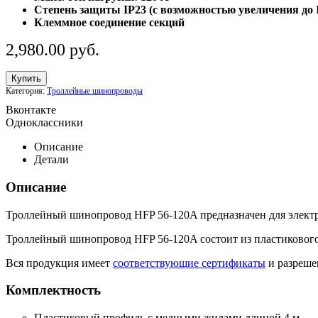
Степень защиты IP23 (с возможностью увеличения до I
Клеммное соединение секций
2,980.00
р
уб.
Купить
Категория:
Троллейные шинопроводы
Вконтакте
Одноклассники
Описание
Детали
Описание
Троллейный шинопровод HFP 56-120A предназначен для электро
Троллейный шинопровод HFP 56-120A состоит из пластикового 
Вся продукция имеет
соответствующие сертификаты
и разреше
Комплектность
Пластиковый профиль с медными жилами длиной 4 м.