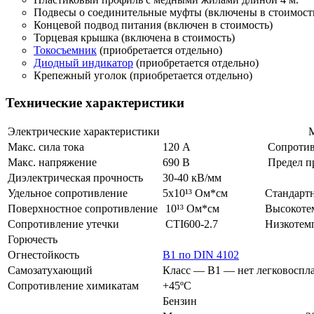
Подвесы о соединительные муфты (включены в стоимост
Концевой подвод питания (включен в стоимость)
Торцевая крышка (включена в стоимость)
Токосъемник
(приобретается отдельно)
Диодный индикатор
(приобретается отдельно)
Крепежный уголок (приобретается отдельно)
Технические характеристики
Электрические характеристики
М
Макс. сила тока
120 А
Сопротив
Макс. напряжение
690 В
Предел п
Диэлектрическая прочность
30-40 кВ/мм
Удельное сопротивление
5х10¹³ Ом*см
Стандарт
Поверхностное сопротивление
10¹³ Ом*см
Высокоте
Сопротивление утечки
CTI600-2.7
Низкотем
Горючесть
Огнестойкость
B1 по DIN 4102
Самозатухающий
Класс — B1 — нет легковоспл
Сопротивление химикатам
+45ºС
Бензин