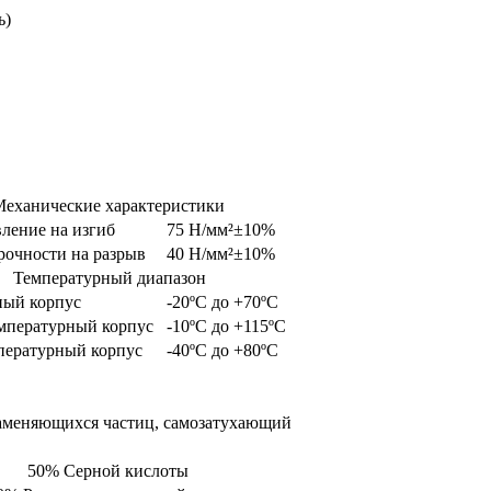
ь)
еханические характеристики
ление на изгиб
75 Н/мм²±10%
рочности на разрыв
40 Н/мм²±10%
Температурный диапазон
ный корпус
-20ºС до +70ºС
мпературный корпус
-10ºС до +115ºС
пературный корпус
-40ºС до +80ºС
аменяющихся частиц, самозатухающий
50% Серной кислоты