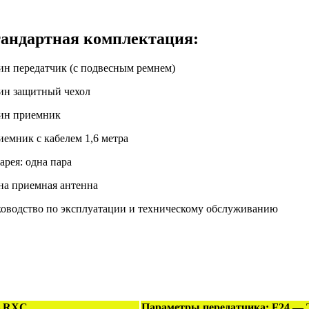
андартная комплектация:
ин передатчик (с подвесным ремнем)
ин защитный чехол
ин приемник
иемник с кабелем 1,6 метра
арея: одна пара
на приемная антенна
ководство по эксплуатации и техническому обслуживанию
— RXC
Параметры передатчика: F24 —