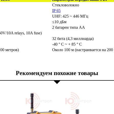
Стекловолокно
IP 65
UHF: 425 ~ 446 МГц
≤10 дБм
2 батареи типа AA
50V/10A relays, 10A fuse)
32 бита (4,3 миллиарда)
-40 ° С ~ + 85 ° С
200 метров)
Около 100 м (настраивается на 200
Рекомендуем похожие товары