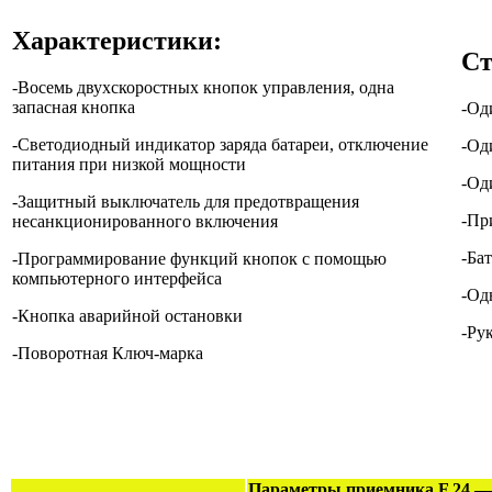
Характеристики:
Ст
-Восемь двухскоростных кнопок управления, одна
запасная кнопка
-Од
-Светодиодный индикатор заряда батареи, отключение
-Од
питания при низкой мощности
-Од
-Защитный выключатель для предотвращения
-Пр
несанкционированного включения
-Бат
-Программирование функций кнопок с помощью
компьютерного интерфейса
-Од
-Кнопка аварийной остановки
-Ру
-Поворотная Ключ-марка
Параметры приемника F 24 