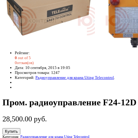
Рейтинг:
0
out of 5
0отзыв(ов)
Дата: 10 сентября, 2015 в 19:05
Просмотров товара: 1247
Категорий:
Радиоуправление для крана Uting Telecontrol
.
Пром. радиоуправление F24-12D
28,500.00
р
уб.
Купить
Категория:
Радиоуправление для крана Uting Telecontrol