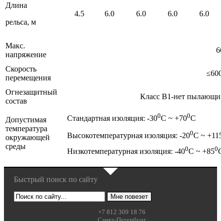
Длина
4.5
6.0
6.0
6.0
6.0
рельса, м
Макс.
6
напряжение
Скорость
≤60
перемещения
Огнезащитный
Класс В1-нет пылающи
состав
0
0
Стандартная изоляция: -30
С ~ +70
С
Допустимая
температура
0
Высокотемпературная изоляция: -20
С ~ +11
окружающей
среды
0
0
Низкотемпературная изоляция: -40
С ~ +85
Быстрый поиск по сайту
+7 812 309 18 76
Санкт-Петербург