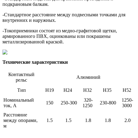
подкрановым балкам.
-Стандартное расстояние между подвесными точками для
внутренних и наружных.
-Токоприемники состоят из медно-графитовой щетки,
армированного ПВХ, оцинкованы или покрашены
металлизированной краской.
Технические характеристики
Контактный
Алюминий
рельс
Тип
Н19
Н24
Н32
Н35
Н52
Номинальный
320-
1250-
150
250-300
230-800
ток, А
1250
3000
Расстояние
между опорами,
1.5
1.5
1.8
1.8
2.0
м