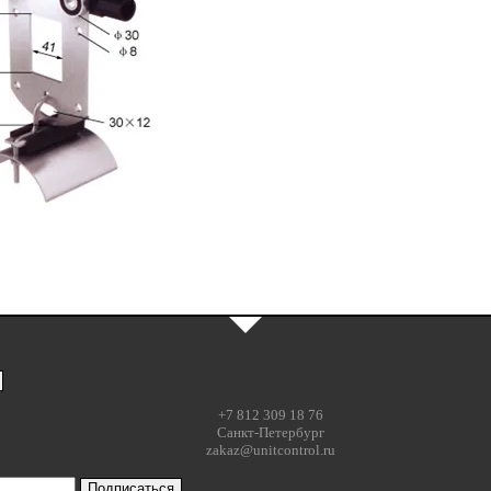
+7 812 309 18 76
Санкт-Петербург
zakaz@unitcontrol.ru